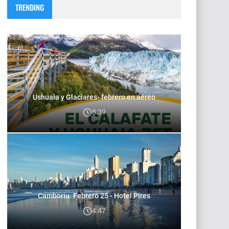
TRENDING
Ushuaia y Glaciares- febrero en aéreo
8:39
Camboriu. Febrero 25 - Hotel Pires
4:47