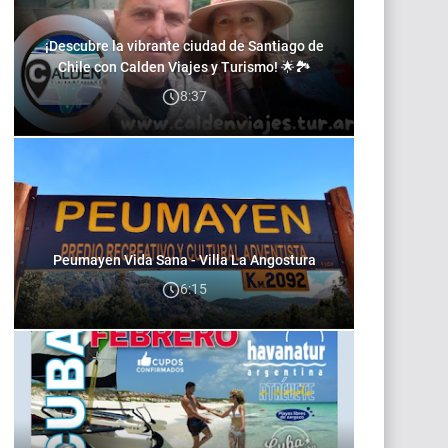
¡Descubre la vibrante ciudad de Santiago de
Chile con Calden Viajes y Turismo! 🌟🏞️
8:37
Peumayen Vida Sana - Villa La Angostura
6:15