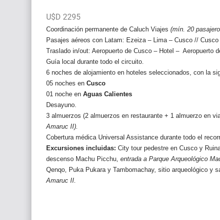
U$D 2295
Coordinación permanente de Caluch Viajes
(mín. 20 pasajero
Pasajes aéreos con Latam: Ezeiza – Lima – Cusco // Cusco 
Traslado in/out: Aeropuerto de Cusco – Hotel – Aeropuerto 
Guía local durante todo el circuito.
6 noches de alojamiento en hoteles seleccionados, con la sig
05 noches en
Cusco
01 noche en
Aguas Calientes
Desayuno.
3 almuerzos (2 almuerzos en restaurante + 1 almuerzo en via
Amaruc II).
Cobertura médica Universal Assistance durante todo el recorr
Excursiones incluidas:
City tour pedestre en Cusco y Ruin
descenso Machu Picchu,
entrada a Parque Arqueológico Ma
Qenqo, Puka Pukara y Tambomachay, sitio arqueológico y s
Amaruc II.