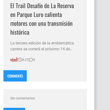
El Trail Desafío de La Reserva
en Parque Luro calienta
motores con una transmisión
histórica
La tercera edición de la emblemática
carrera se correrá el próximo 14 de
junio. Además de la exigencia deportiva
8:23
0
en un entorno único, el evento contará
con la cobertura exclusiva del canal de
streaming tur.argentina con la
COMMENTS
conducción especial del "Mono"
Cambell. SANTA ROSA.– La Reserva P…
Sin comentarios