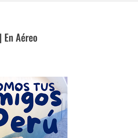
e con Calden Viajes y Turismo! 🌟🏞️
| En Aéreo
 en Tandil