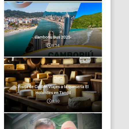
Camboriu Bus 2025-
8:34
Visita de Calden Viajes a la quesería El
Holandés en Tandil
8:10