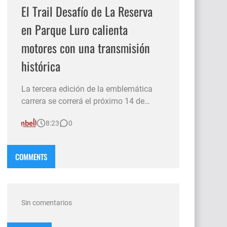
El Trail Desafío de La Reserva
en Parque Luro calienta
motores con una transmisión
histórica
La tercera edición de la emblemática
carrera se correrá el próximo 14 de
junio. Además de la exigencia deportiva
8:23
0
en un entorno único, el evento contará
con la cobertura exclusiva del canal de
streaming tur.argentina con la
COMMENTS
conducción especial del "Mono"
Cambell. SANTA ROSA.– La Reserva P…
Sin comentarios