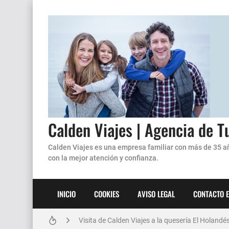
Ushuaia y Glaciares- febrero en aéreo
Calden Viajes | Agencia de T
Camboriu. Febrero 25 - Hotel Pires
Calden Viajes es una empresa familiar con más de 35 añ
Camboriu Bus 2025-
con la mejor atención y confianza.
¡Descubre la vibrante ciudad de Santiago de Chil
INICIO
COOKIES
AVISO LEGAL
CONTACTO E
Cuba en Febrero 2025
Visita de Calden Viajes a la quesería El Holandés