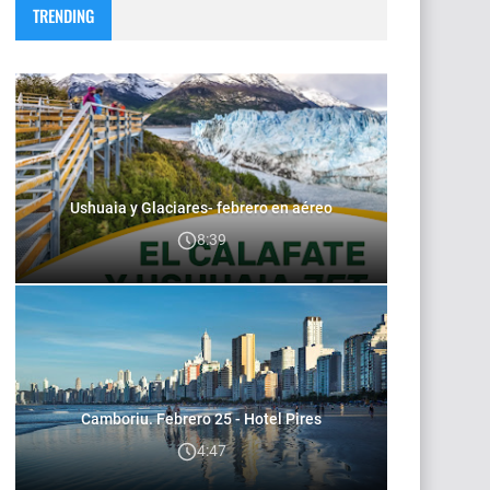
TRENDING
Ushuaia y Glaciares- febrero en aéreo
8:39
Camboriu. Febrero 25 - Hotel Pires
4:47