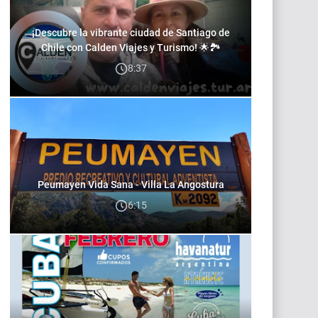
¡Descubre la vibrante ciudad de Santiago de
Chile con Calden Viajes y Turismo! 🌟🏞️
8:37
Peumayen Vida Sana - Villa La Angostura
6:15