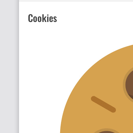
Peumayen Vida Sana - Villa La Angostura
Cookies