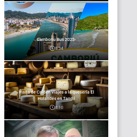
Camboriu Bus 2025-
8:34
Visita de Calden Viajes a la quesería El
Holandés en Tandil
8:10