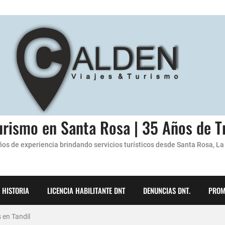
urismo en Santa Rosa | 35 Años de T
os de experiencia brindando servicios turísticos desde Santa Rosa, La
e con Calden Viajes y Turismo! 🌟🏞️
 HISTORIA
LICENCIA HABILITANTE DNT
DENUNCIAS DNT.
PROM
 en Tandil