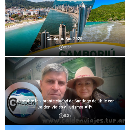
Camboriu Bus 2025-
8:34
¡Descubre la vibrante ciudad de Santiago de Chile con
Calden Viajes y Turismo! 🌟🏞️
8:37