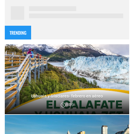
TRENDING
Ushuaia y Glaciares- febrero en aéreo
8:39