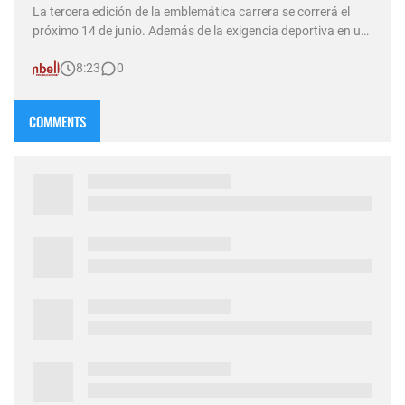
La tercera edición de la emblemática carrera se correrá el
próximo 14 de junio. Además de la exigencia deportiva en un
entorno único, el evento contará con la cobertura exclusiva
8:23
0
del canal de streaming tur.argentina con la conducción
especial del "Mono" Cambell. SANTA ROSA.– La Reserva P…
COMMENTS